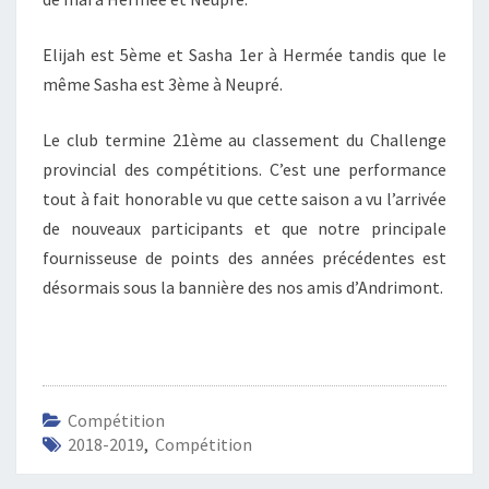
I
O
Elijah est 5ème et Sasha 1er à Hermée tandis que le
N
S
même Sasha est 3ème à Neupré.
D
E
Le club termine 21ème au classement du Challenge
M
provincial des compétitions. C’est une performance
A
tout à fait honorable vu que cette saison a vu l’arrivée
I
de nouveaux participants et que notre principale
fournisseuse de points des années précédentes est
désormais sous la bannière des nos amis d’Andrimont.
Compétition
2018-2019
,
Compétition