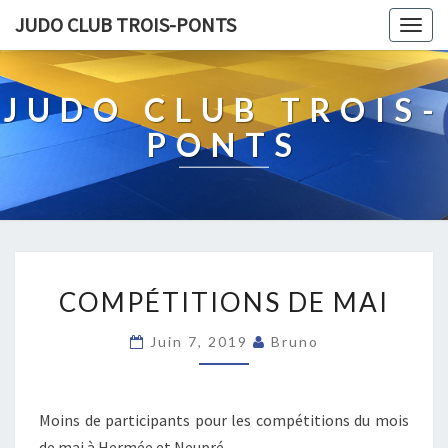
JUDO CLUB TROIS-PONTS
Togg
navig
JUDO CLUB TROIS-
PONTS
C
COMPÉTITIONS DE MAI
O
M
Juin 7, 2019
Bruno
P
É
T
I
Moins de participants pour les compétitions du mois
T
de mai à Hermée et Neupré.